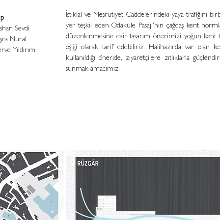
İstiklal ve Meşrutiyet Caddelerindeki yaya trafiğini bi
ip
yer teşkil eden Odakule Pasajı'nın çağdaş kent norml
ahan Sevdi
düzenlenmesine dair tasarım önerimizi yoğun kent 
şra Nural
eşiği olarak tarif edebiliriz. Halihazırda var olan k
rve Yıldırım
kullanıldığı öneride, ziyaretçilere zıtlıklarla güçlend
sunmak amacımız.